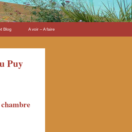
et Blog
A voir – A faire
du Puy
e chambre