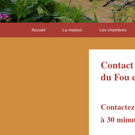
Premier
Accueil
La maison
Les chambres
menu
Contact
du Fou 
Contactez
à 30 minu