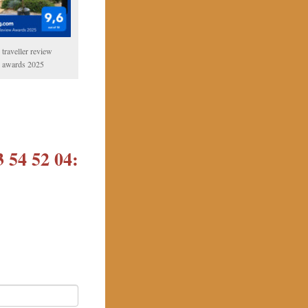
traveller review
awards 2025
3 54 52 04: