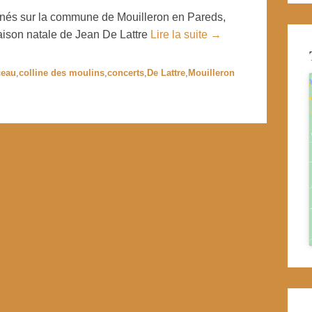
s sur la commune de Mouilleron en Pareds,
aison natale de Jean De Lattre
Lire la suite →
ceau
,
colline des moulins
,
concerts
,
De Lattre
,
Mouilleron