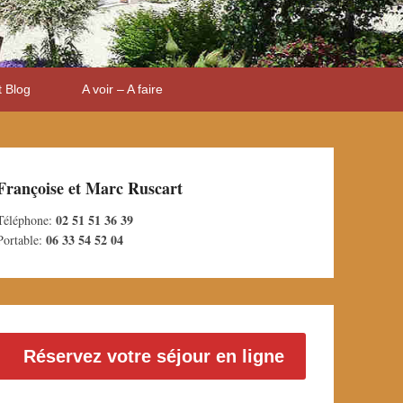
t Blog
A voir – A faire
Françoise et Marc Ruscart
02 51 51 36 39
Téléphone:
06 33 54 52 04
Portable:
Réservez votre séjour en ligne