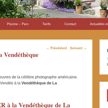
Piscine – Parc
Tarifs
Contact
Actualités e
Navigation dans les
←
Précédent
Suivant
→
la Vendéthèque
articles
œuvres de la célèbre photographe américaine.
Vendée à la
Vendéthèque de La
 à la Vendéthèque de La