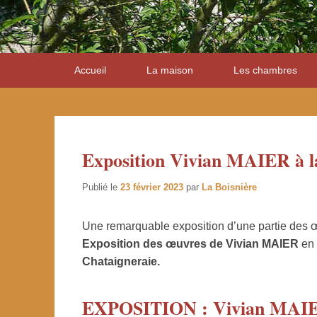
Premier
Accueil
La maison
Les chambres
menu
Exposition Vivian MAIER à 
Publié le
23 février 2023
par
La Boisnière
Une remarquable exposition d’une partie des 
Exposition des œuvres de Vivian MAIER
en 
Chataigneraie.
EXPOSITION : Vivian MAIER