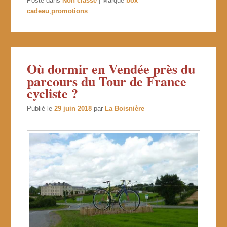
Posté dans
Non classé
|
Marqué
box
cadeau
,
promotions
Où dormir en Vendée près du
parcours du Tour de France
cycliste ?
Publié le
29 juin 2018
par
La Boisnière