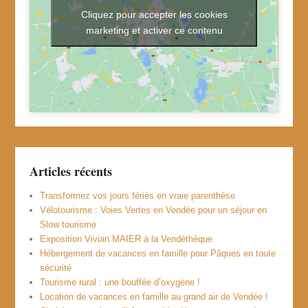
Cliquez pour accepter les cookies
marketing et activer ce contenu
Articles récents
Transformez vos jours fériés en vraie parenthèse
Vélotourisme : Voies Vertes en Vendée pour un séjour en
Slow tourisme
Exposition Vivian MAIER à la Vendéthèque
Hébergement de vacances en famille pour Pâques en toute
sécurité
Tourisme rural : une bouffée d’oxygène !
Location de vacances en famille au grand air de Vendée !