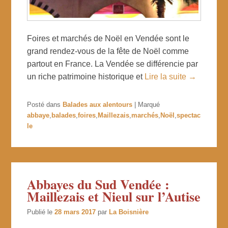
Foires et marchés de Noël en Vendée sont le
grand rendez-vous de la fête de Noël comme
partout en France. La Vendée se différencie par
un riche patrimoine historique et
Lire la suite →
Posté dans
Balades aux alentours
|
Marqué
abbaye
,
balades
,
foires
,
Maillezais
,
marchés
,
Noël
,
spectac
le
Abbayes du Sud Vendée :
Maillezais et Nieul sur l’Autise
Publié le
28 mars 2017
par
La Boisnière