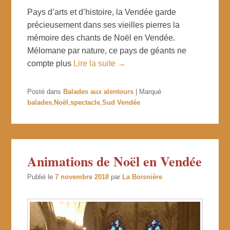
Pays d’arts et d’histoire, la Vendée garde
précieusement dans ses vieilles pierres la
mémoire des chants de Noël en Vendée.
Mélomane par nature, ce pays de géants ne
compte plus
Lire la suite →
Posté dans
Balades aux alentours
|
Marqué
balades
,
Noël
,
spectacle
,
Sud Vendée
Animations de Noël en Vendée
Publié le
7 novembre 2018
par
La Boisnière