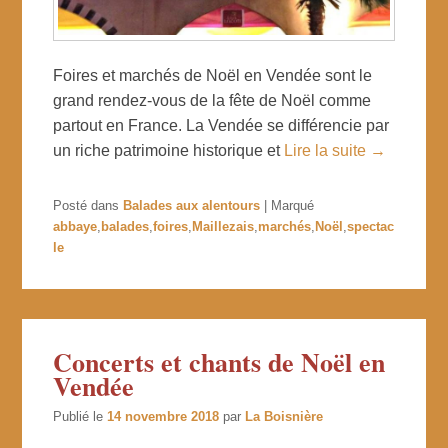
Foires et marchés de Noël en Vendée sont le
grand rendez-vous de la fête de Noël comme
partout en France. La Vendée se différencie par
un riche patrimoine historique et
Lire la suite →
Posté dans
Balades aux alentours
|
Marqué
abbaye
,
balades
,
foires
,
Maillezais
,
marchés
,
Noël
,
spectac
le
Concerts et chants de Noël en
Vendée
Publié le
14 novembre 2018
par
La Boisnière