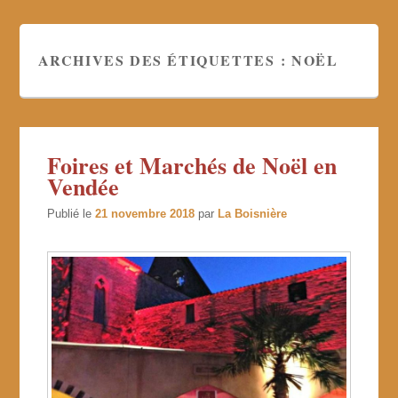
ARCHIVES DES ÉTIQUETTES :
NOËL
Foires et Marchés de Noël en
Vendée
Publié le
21 novembre 2018
par
La Boisnière