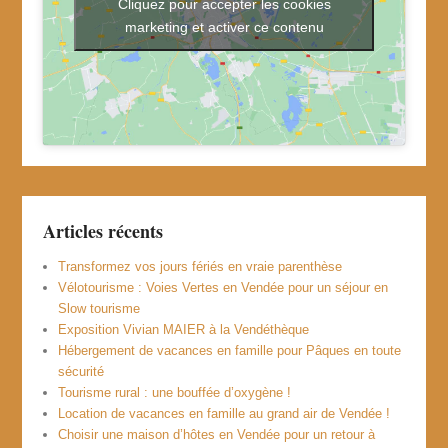
Cliquez pour accepter les cookies
marketing et activer ce contenu
Articles récents
Transformez vos jours fériés en vraie parenthèse
Vélotourisme : Voies Vertes en Vendée pour un séjour en
Slow tourisme
Exposition Vivian MAIER à la Vendéthèque
Hébergement de vacances en famille pour Pâques en toute
sécurité
Tourisme rural : une bouffée d’oxygène !
Location de vacances en famille au grand air de Vendée !
Choisir une maison d’hôtes en Vendée pour un retour à