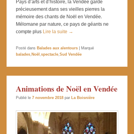
Pays d’arts et d’histoire, la Vendée garde
précieusement dans ses vieilles pierres la
mémoire des chants de Noël en Vendée.
Mélomane par nature, ce pays de géants ne
compte plus
Lire la suite →
Posté dans
Balades aux alentours
|
Marqué
balades
,
Noël
,
spectacle
,
Sud Vendée
Animations de Noël en Vendée
Publié le
7 novembre 2018
par
La Boisnière