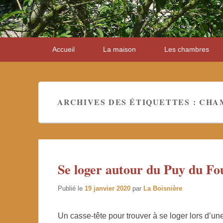
Premier
Accueil
La maison
Les chambres
menu
ARCHIVES DES ÉTIQUETTES :
CHA
Se loger autour du Puy du Fo
Publié le
19 janvier 2020
par
La Boisnière
Un casse-tête pour trouver à se loger lors d’u