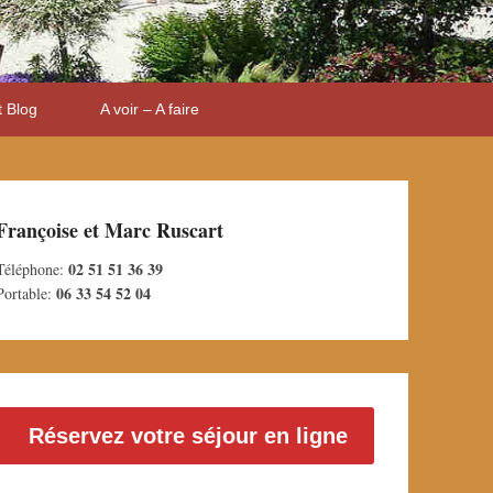
t Blog
A voir – A faire
Françoise et Marc Ruscart
02 51 51 36 39
Téléphone:
06 33 54 52 04
Portable:
Réservez votre séjour en ligne