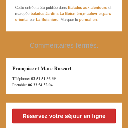
Cette entrée a été publiée dans
Balades aux alentours
et
marquée
balades
,
Jardins
,
La Boisnière
,
maulevrier
,
parc
oriental
par
La Boisnière
. Marquer le
permalien
.
Commentaires fermés.
Françoise et Marc Ruscart
02 51 51 36 39
Téléphone:
06 33 54 52 04
Portable:
Réservez votre séjour en ligne